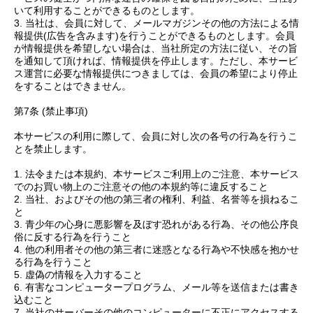
いて利用することができるものとします。
3. 当社は、会員に対して、メールマガジンその他の方法による情
報提供(広告を含みます)を行うことができるものとします。会員
が情報提供を希望しない場合は、当社所定の方法に従い、その旨
を通知して頂ければ、情報提供を停止します。ただし、本サービ
ス運営に必要な情報提供につきましては、会員の希望により停止
をすることはできません。
第7条 (禁止事項)
本サービスの利用に際して、会員に対し次の各号の行為を行うこ
とを禁止します。
1. 法令または本規約、本サービスご利用上のご注意、本サービス
でのお買い物上のご注意その他の本規約等に違反すること
2. 当社、およびその他の第三者の権利、利益、名誉等を損ねるこ
と
3. 青少年の心身に悪影響を及ぼす恐れがある行為、その他公序良
俗に反する行為を行うこと
4. 他の利用者その他の第三者に迷惑となる行為や不快感を抱かせ
る行為を行うこと
5. 虚偽の情報を入力すること
6. 有害なコンピュータープログラム、メール等を送信または書き
込むこと
7. 当社のサーバーその他のコンピューターに不正にアクセスする