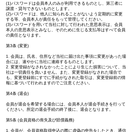
(1)パスワードは会員本人のみが利用できるものとし、第三者に
譲渡・貸与できないものとします。
(2)パスワードは、他人に知られることがないよう定期的に変更
する等、会員本人が責任をもって管理してください。
(3)パスワードを用いて当社に対して行われた意思表示は、会員
本人の意思表示とみなし、そのために生じる支払等はすべて会員
の責任となります。
第3条 (変更)
1. 会員は、氏名、住所など当社に届け出た事項に変更があった場
合には、速やかに当社に連絡するものとします。
2. 変更登録がなされなかったことにより生じた損害について、当
社は一切責任を負いません。また、変更登録がなされた場合で
も、変更登録前にすでに手続がなされた取引は、変更登録前の情
報に基づいて行われますのでご注意ください。
第4条 (退会)
会員が退会を希望する場合には、会員本人が退会手続きを行って
ください。所定の退会手続の終了後に、退会となります。
第5条 (会員資格の喪失及び賠償義務)
1. 会員が、会員資格取得申込の際に虚偽の申告をしたとき、通信