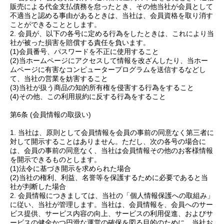
販売による代金支払債務を怠ったとき、その他当社が会員として
不適当と認める事由があるときは、当社は、会員資格を取り消す
ことができることとします。
2. 会員が、以下の各号に定める行為をしたときは、これにより当
社が被った損害を賠償する責任を負います。
(1)会員番号、パスワードを不正に使用すること
(2)当ホームページにアクセスして情報を改ざんしたり、当ホー
ムページに有害なコンピュータープログラムを送信するなどし
て、当社の営業を妨害すること
(3)当社が扱う商品の知的所有権を侵害する行為をすること
(4)その他、この利用規約に反する行為をすること
第6条 (会員情報の取扱い)
1. 当社は、原則として会員情報を会員の事前の同意なく第三者に
対して開示することはありません。ただし、次の各号の場合に
は、会員の事前の同意なく、当社は会員情報その他のお客様情報
を開示できるものとします。
(1)法令に基づき開示を求められた場合
(2)当社の権利、利益、名誉等を保護するために必要であると当
社が判断した場合
2. 会員情報につきましては、当社の「個人情報保護への取組み」
に従い、当社が管理します。当社は、会員情報を、会員へのサー
ビス提供、サービス内容の向上、サービスの利用促進、およびサ
ービスの健全かつ円滑な運営の確保を図る目的のために、当社お