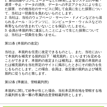
1. 通信回線やコンピューターなどの障害によるシステムの中断・
遅滞・中止・データの消失、データへの不正アクセスにより生じ
た損害、その他当社のサービスに関して会員に生じた損害につい
て、当社は一切責任を負わないものとします。
2. 当社は、当社のウェブページ・サーバー・ドメインなどから送
られるメール・コンテンツに、コンピューター・ウィルスなどの
有害なものが含まれていないことを保証いたしません。
3. 会員が本規約等に違反したことによって生じた損害について
は、当社は一切責任を負いません。
第11条 (本規約の改定)
当社は、本規約を任意に改定できるものとし、また、当社におい
て本規約を補充する規約(以下「補充規約」といいます)を定める
ことができます。本規約の改定または補充は、改定後の本規約ま
たは補充規約を当社所定のサイトに掲示したときにその効力を生
じるものとします。この場合、会員は、改定後の規約および補充
規約に従うものと致します。
第12条 (準拠法、管轄裁判所)
本規約に関して紛争が生じた場合、当社本店所在地を管轄する地
方裁判所を第一審の専属的合意管轄裁判所とします。