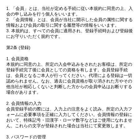
1. 「会員」とは、当社が定める手続に従い本規約に同意の上、入
会の申し込みを行う個人をいいます。
2. 「会員情報」とは、会員が当社に開示した会員の属性に関する
情報および会員の取引に関する履歴等の情報をいいます。
3. 本規約は、すべての会員に適用され、登録手続時および登録後
にお守りいただく規約です。
第2条 (登録)
1. 会員資格
本規約に同意の上、所定の入会申込みをされたお客様は、所定の
登録手続完了後に会員としての資格を有します。会員登録手続
は、会員となるご本人が行ってください。代理による登録は一切
認められません。なお、過去に会員資格が取り消された方やその
他当社が相応しくないと判断した方からの会員申込はお断りする
場合があります。
2. 会員情報の入力
会員登録手続の際には、入力上の注意をよく読み、所定の入力フ
ォームに必要事項を正確に入力してください。会員情報の登録に
おいて、特殊記号・旧漢字・ローマ数字などはご使用になれませ
ん。これらの文字が登録された場合は当社にて変更致します。
3. パスワードの管理