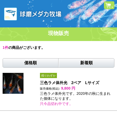
現物販売
1
件
の商品がございます。
価格順
新着順
残りわずか
三色ラメ体外光 2ペア Lサイズ
9,800
円
販売価格(税込):
三色ラメ体外光です。2020年の秋に生まれ
た個体になります。
只今品切れ中です。