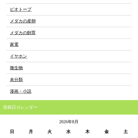
ビオトープ
メダカの産卵
メダカの飼育
家電
イヤホン
微生物
未分類
漫画・小説
投稿日カレンダー
2026年8月
日
月
火
水
木
金
土