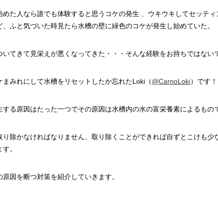
始めた人なら誰でも体験すると思うコケの発生 、ウキウキしてセッティ
ど、ふと気づいた時見たら水槽の壁に緑色のコケが発生し始めていた。
ついてきて見栄えが悪くなってきた・・・そんな経験をお持ちではない
まみれにして水槽をリセットしたか忘れたLoki（
@CarnoLoki
）です！
生する原因はたった一つでその原因は水槽内の水の富栄養素によるもの
取り除かなければなりません、取り除くことができれば自ずとこけも少
ます。
の原因を断つ対策を紹介していきます。