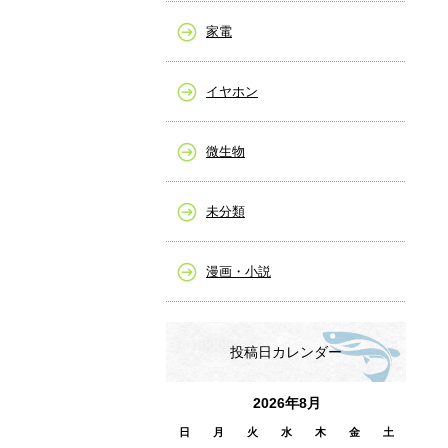
家電
イヤホン
微生物
未分類
漫画・小説
投稿日カレンダー
2026年8月
日
月
火
水
木
金
土