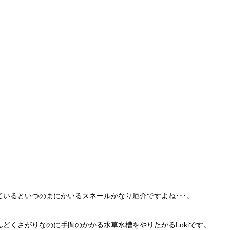
ているといつのまにかいるスネールかなり厄介ですよね･･･。
どくさがりなのに手間のかかる水草水槽をやりたがるLokiです。