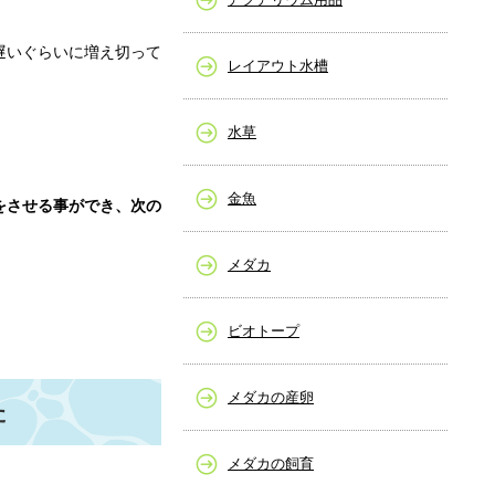
遅いぐらいに増え切って
レイアウト水槽
水草
金魚
をさせる事ができ、次の
メダカ
ビオトープ
メダカの産卵
た
メダカの飼育