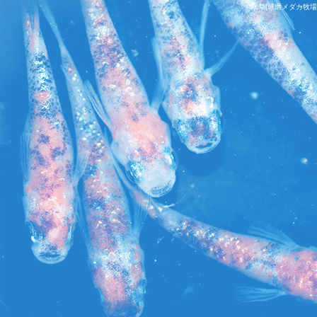
水草|球磨メダカ牧場