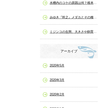
水槽内のコケの原因は何？根本的な解決策と除去の仕方
みゆき『幹之』メダカとその種類、販売など
ミジンコの生態、大きさや飼育から繁殖まで
アーカイブ
2020年5月
2020年3月
2020年2月