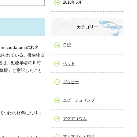
2018年5月
カテゴリー
日記
caudatum の和名、
を知られている。微生物自
名は、動物学者の川村
ペット
」を「草履」と意訳したこと
グッピー
エビ・シュリンプ
ってつけの材料になりま
アクアリウム
アクアリウム用品