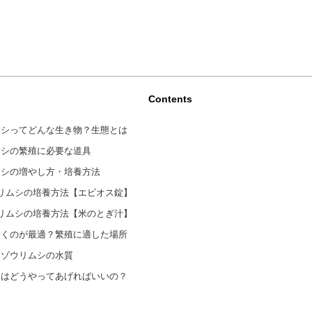
Contents
ムシってどんな生き物？生態とは
ムシの繁殖に必要な道具
ムシの増やし方・培養方法
リムシの培養方法【エビオス錠】
リムシの培養方法【米のとぎ汁】
おくのが最適？繁殖に適した場所
たゾウリムシの水質
にはどうやってあげればいいの？