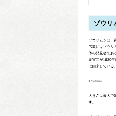
ゾウリ
ゾウリムシは、顕微
広義にはゾウリム
体の発見者であ
多実二が1930年
に由来している
出典:wikipedia
大きさは最大で0
す。