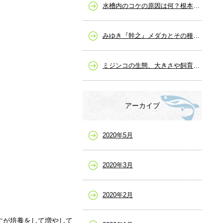
水槽内のコケの原因は何？根本的な解決策と除去の仕方
みゆき『幹之』メダカとその種類、販売など
ミジンコの生態、大きさや飼育から繁殖まで
アーカイブ
2020年5月
2020年3月
2020年2月
すが培養をして増やして