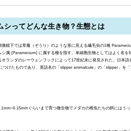
ムシってどんな生き物？生態とは
鏡下では草履（ぞうり）のような形に見える繊毛虫の1種 Paramecium 
シ属 (Paramecium) に属する種を指す。単細胞生物としてはよく名
るオランダのレーウェンフックによって17世紀末に発見された。日本語
につけたものであり、英語名の「slipper animalcule」の「slipper
。
.1mm~0.15mmぐらいまで育つ微生物でメダカの稚魚たちの餌にはう