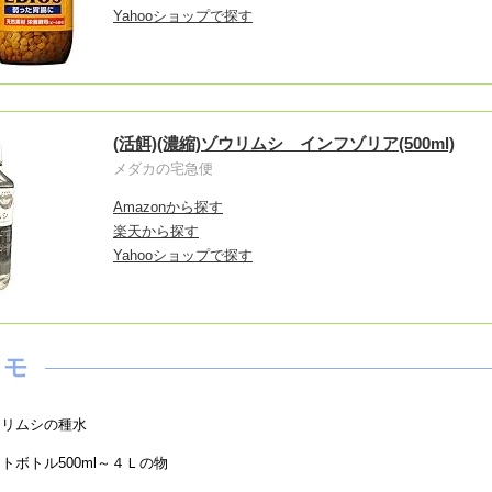
Yahooショップで探す
(活餌)(濃縮)ゾウリムシ インフゾリア(500ml)
メダカの宅急便
Amazonから探す
楽天から探す
Yahooショップで探す
ウリムシの種水
トボトル500ml～４Ｌの物