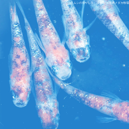
ゾウリムシの増やし方、培養方法|球磨メダカ牧場