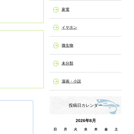
家電
イヤホン
微生物
未分類
漫画・小説
投稿日カレンダー
2026年8月
日
月
火
水
木
金
土