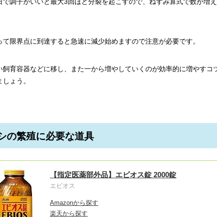
日で調子がいいと最大3回ほど分裂を起こすので、ねずみ算式で数が増
って限界点に到達すると急速に減少始めますので注意が必要です。
い飼育容器などに移し、また一から増やしていくのが効率的に増やすコ
ましょう。
シの繁殖に必要な道具
【指定医薬部外品】エビオス錠 2000錠
エビオス
Amazonから探す
楽天から探す