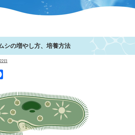
ムシの増やし方、培養方法
22日
itter
Facebook