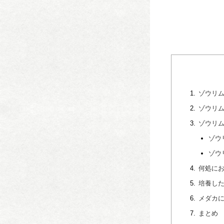
ゾウリ
ゾウリ
ゾウリ
ゾウ
ゾウ
何処に
培養し
メダカ
まとめ