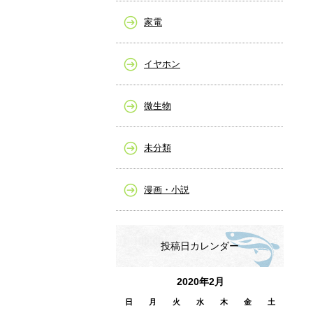
家電
イヤホン
微生物
未分類
漫画・小説
投稿日カレンダー
2020年2月
日
月
火
水
木
金
土