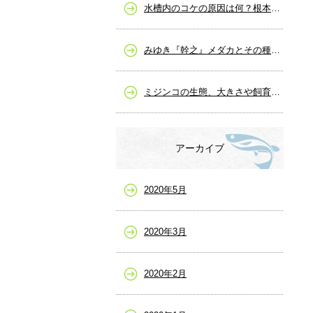
水槽内のコケの原因は何？根本的な解決策と除去の仕方
みゆき『幹之』メダカとその種類、販売など
ミジンコの生態、大きさや飼育から繁殖まで
アーカイブ
2020年5月
2020年3月
2020年2月