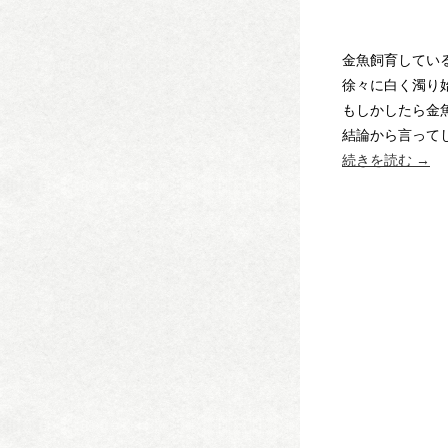
金魚飼育してい
徐々に白く濁り
もしかしたら金
結論から言って
続きを読む
→