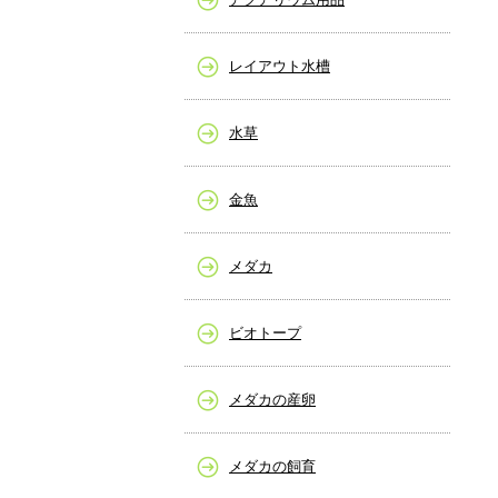
レイアウト水槽
水草
金魚
メダカ
ビオトープ
メダカの産卵
メダカの飼育