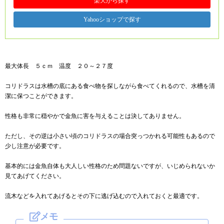
楽天から探す
Yahooショップで探す
最大体長 ５ｃｍ 温度 ２０～２７度
コリドラスは水槽の底にある食べ物を探しながら食べてくれるので、水槽を清
潔に保つことができます。
性格も非常に穏やかで金魚に害を与えることは決してありません。
ただし、その逆は小さい頃のコリドラスの場合突っつかれる可能性もあるので
少し注意が必要です。
基本的には金魚自体も大人しい性格のため問題ないですが、いじめられないか
見てあげてください。
流木などを入れてあげるとその下に逃げ込むので入れておくと最適です。