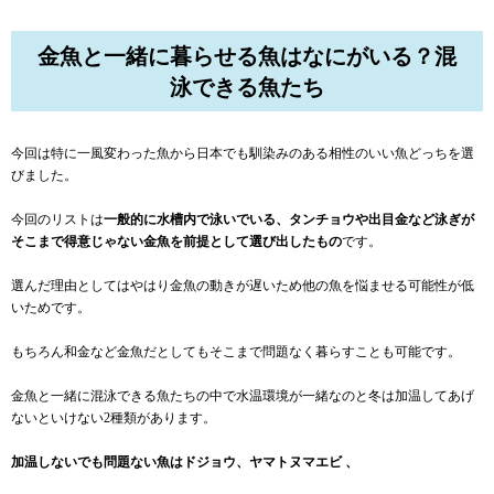
金魚と一緒に暮らせる魚はなにがいる？混
泳できる魚たち
今回は特に一風変わった魚から日本でも馴染みのある相性のいい魚どっちを選
びました。
今回のリストは
一般的に水槽内で泳いでいる、タンチョウや出目金など泳ぎが
そこまで得意じゃない金魚を前提として選び出したもの
です。
選んだ理由としてはやはり金魚の動きが遅いため他の魚を悩ませる可能性が低
いためです。
もちろん和金など金魚だとしてもそこまで問題なく暮らすことも可能です。
金魚と一緒に混泳できる魚たちの中で水温環境が一緒なのと冬は加温してあげ
ないといけない2種類があります。
加温しないでも問題ない魚はドジョウ、ヤマトヌマエビ 、