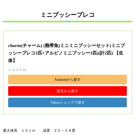
ミニブッシープレコ
charm(チャーム) (熱帯魚)ミニミニブッシーセット(ミニブ
ッシープレコ1匹+アルビノミニブッシー1匹)(計2匹) 【生
体】
ＣＨＡＲＭ
Amazonから探す
楽天から探す
Yahooショップで探す
最大体長 １５ｃｍ 温度 ２０～２８度