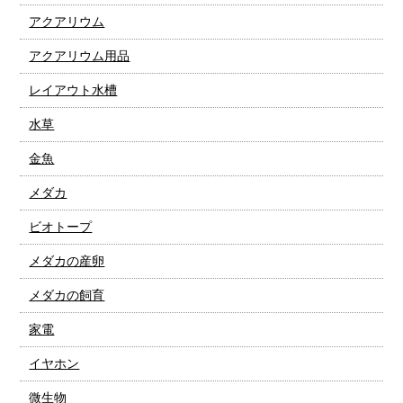
アクアリウム
アクアリウム用品
レイアウト水槽
水草
金魚
メダカ
ビオトープ
メダカの産卵
メダカの飼育
家電
イヤホン
微生物