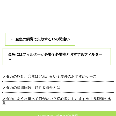
←
金魚の飼育で失敗する12の間違い
金魚にはフィルターが必要？必要性とおすすめフィルター
→
メダカの飼育、容器はどれが良い？屋外のおすすめケース
メダカの産卵回数、時期＆条件とは
メダカにあう水草って何がいい？初心者にもおすすめ！５種類の水
草
Copyright (C) 球磨メダカ牧場