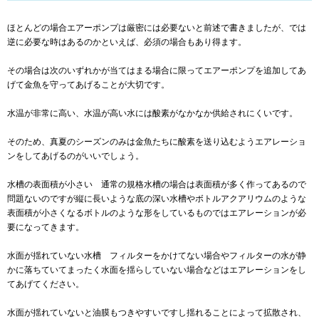
ほとんどの場合エアーポンプは厳密には必要ないと前述で書きましたが、では
逆に必要な時はあるのかといえば、必須の場合もあり得ます。
その場合は次のいずれかが当てはまる場合に限ってエアーポンプを追加してあ
げて金魚を守ってあげることが大切です。
水温が非常に高い、水温が高い水には酸素がなかなか供給されにくいです。
そのため、真夏のシーズンのみは金魚たちに酸素を送り込むようエアレーショ
ンをしてあげるのがいいでしょう。
水槽の表面積が小さい 通常の規格水槽の場合は表面積が多く作ってあるので
問題ないのですが縦に長いような底の深い水槽やボトルアクアリウムのような
表面積が小さくなるボトルのような形をしているものではエアレーションが必
要になってきます。
水面が揺れていない水槽 フィルターをかけてない場合やフィルターの水が静
かに落ちていてまったく水面を揺らしていない場合などはエアレーションをし
てあげてください。
水面が揺れていないと油膜もつきやすいですし揺れることによって拡散され、