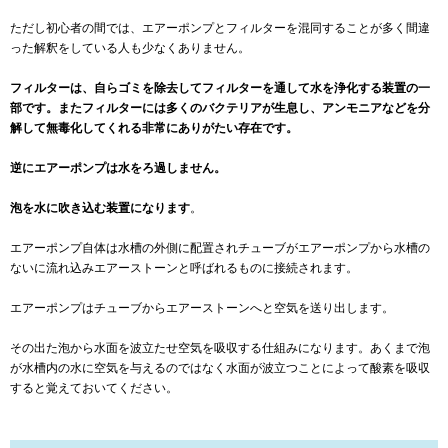
ただし初心者の間では、エアーポンプとフィルターを混同することが多く間違
った解釈をしている人も少なくありません。
フィルターは、自らゴミを除去してフィルターを通して水を浄化する装置の一
部です。またフィルターには多くのバクテリアが生息し、アンモニアなどを分
解して無毒化してくれる非常にありがたい存在です。
逆にエアーポンプは水をろ過しません。
泡を水に吹き込む装置になります
。
エアーポンプ自体は水槽の外側に配置されチューブがエアーポンプから水槽の
ないに流れ込みエアーストーンと呼ばれるものに接続されます。
エアーポンプはチューブからエアーストーンへと空気を送り出します。
その出た泡から水面を波立たせ空気を吸収する仕組みになります。あくまで泡
が水槽内の水に空気を与えるのではなく水面が波立つことによって酸素を吸収
すると覚えておいてください。