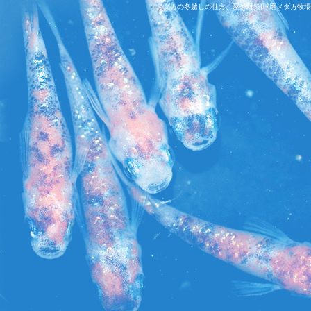
メダカの冬越しの仕方、屋外対策|球磨メダカ牧場