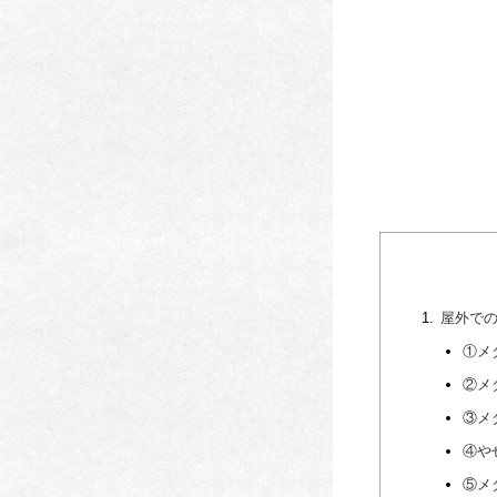
屋外で
①メ
②メ
③メ
④や
⑤メ