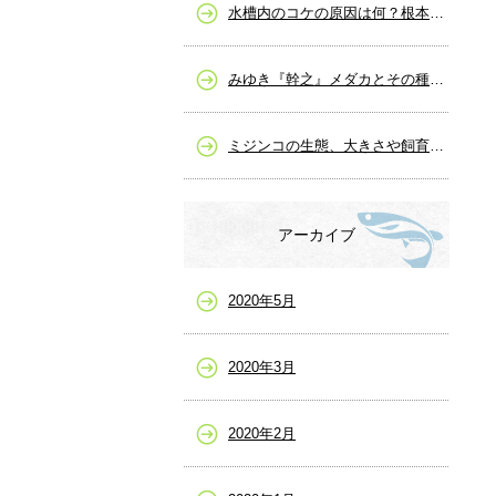
水槽内のコケの原因は何？根本的な解決策と除去の仕方
みゆき『幹之』メダカとその種類、販売など
ミジンコの生態、大きさや飼育から繁殖まで
アーカイブ
2020年5月
2020年3月
2020年2月