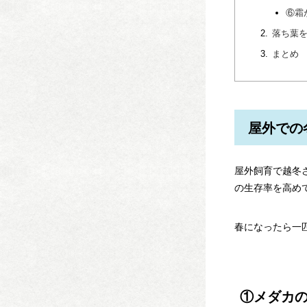
⑥霜
落ち葉
まとめ
屋外での
屋外飼育で越冬
の生存率を高め
春になったら一
①メダカ