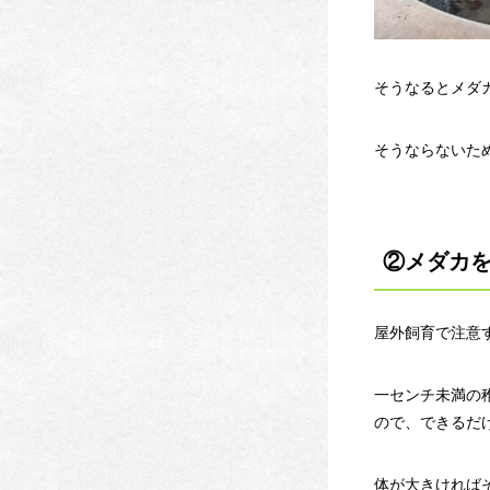
そうなるとメダ
そうならないた
②メダカ
屋外飼育で注意
一センチ未満の
ので、できるだ
体が大きければ