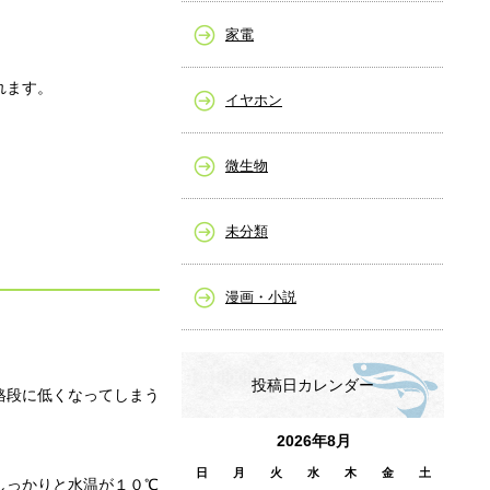
家電
れます。
イヤホン
微生物
未分類
漫画・小説
投稿日カレンダー
格段に低くなってしまう
2026年8月
日
月
火
水
木
金
土
しっかりと水温が１０℃