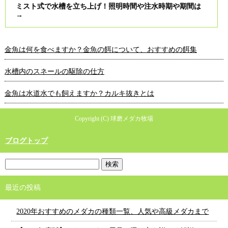
ミスト式で水槽を立ち上げ！照明時間や注水時期や期間は
→
金魚は何を食べますか？金魚の餌について、おすすめの餌集
水槽内のスネールの駆除の仕方
金魚は水道水でも飼えますか？カルキ抜きとは
Copyright (C) 球磨メダカ牧場
ブログトップ
最近の投稿
2020年おすすめのメダカの種類一覧、人気や高級メダカまで