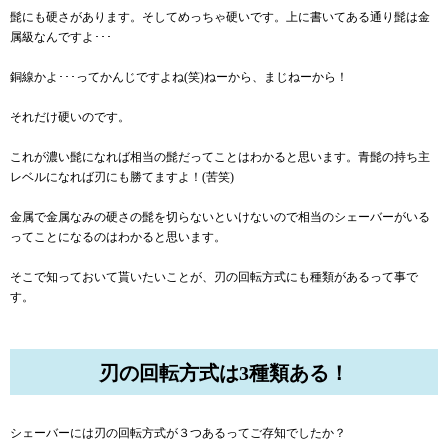
髭にも硬さがあります。そしてめっちゃ硬いです。上に書いてある通り髭は金
属級なんですよ･･･
銅線かよ･･･ってかんじですよね(笑)ねーから、まじねーから！
それだけ硬いのです。
これが濃い髭になれば相当の髭だってことはわかると思います。青髭の持ち主
レベルになれば刃にも勝てますよ！(苦笑)
金属で金属なみの硬さの髭を切らないといけないので相当のシェーバーがいる
ってことになるのはわかると思います。
そこで知っておいて貰いたいことが、刃の回転方式にも種類があるって事で
す。
刃の回転方式は3種類ある！
シェーバーには刃の回転方式が３つあるってご存知でしたか？