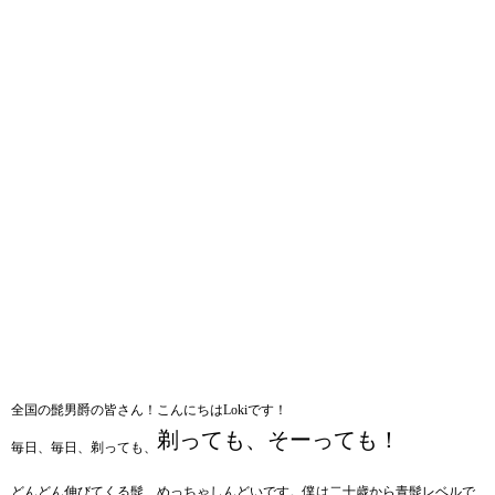
全国の髭男爵の皆さん！こんにちはLokiです！
剃っても、そーっても！
毎日、毎日、剃っても、
どんどん伸びてくる髭、めっちゃしんどいです。僕は二十歳から青髭レベルで