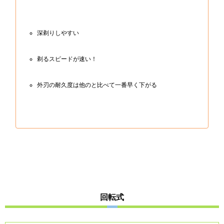
深剃りしやすい
剃るスピードが速い！
外刃の耐久度は他のと比べて一番早く下がる
回転式