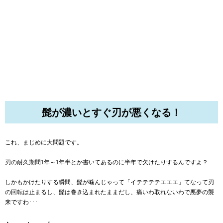
髭が濃いとすぐ刃が悪くなる！
これ、まじめに大問題です。
刃の耐久期間1年～1年半とか書いてあるのに半年で欠けたりするんですよ？
しかもかけたりする瞬間、髭が噛んじゃって「イテテテテエエエ」てなって刃
の回転は止まるし、髭は巻き込まれたままだし、痛いわ取れないわで悪夢の襲
来ですわ･･･