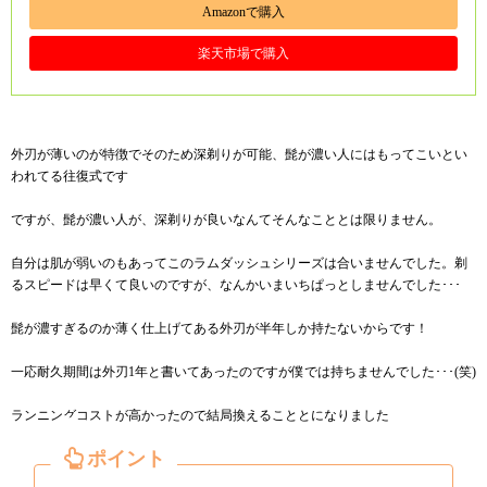
Amazonで購入
楽天市場で購入
外刃が薄いのが特徴でそのため深剃りが可能、髭が濃い人にはもってこいとい
われてる
往復式です
ですが、髭が濃い人が、深剃りが良いなんてそんなこととは限りません。
自分は肌が弱いのもあってこのラムダッシュシリーズは合いませんでした。剃
るスピードは早くて良いのですが、なんかいまいちぱっとしませんでした･･･
髭が濃すぎるのか薄く仕上げてある外刃が半年しか持たないからです！
一応耐久期間は外刃1年と書いてあったのですが僕では持ちませんでした･･･(笑)
ランニングコストが高かったので結局換えることとになりました